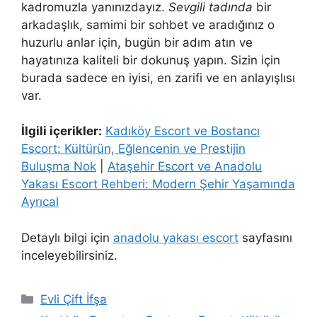
kadromuzla yanınızdayız.
Sevgili tadında
bir
arkadaşlık, samimi bir sohbet ve aradığınız o
huzurlu anlar için, bugün bir adım atın ve
hayatınıza kaliteli bir dokunuş yapın. Sizin için
burada sadece en iyisi, en zarifi ve en anlayışlısı
var.
İlgili içerikler:
Kadıköy Escort ve Bostancı
Escort: Kültürün, Eğlencenin ve Prestijin
Buluşma Nok
|
Ataşehir Escort ve Anadolu
Yakası Escort Rehberi: Modern Şehir Yaşamında
Ayrıcal
Detaylı bilgi için
anadolu yakası escort
sayfasını
inceleyebilirsiniz.
Kategoriler
Evli Çift İfşa