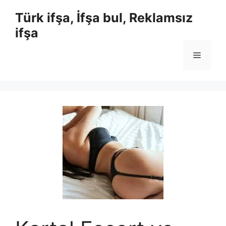
İçeriğe
Türk ifşa, İfşa bul, Reklamsız
atla
ifşa
Menü