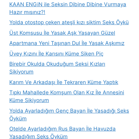
KAAN ENGiN ile Seksin Dibine Dibine Vurmaya
Hazır mısınız?!
Yolda otostop çeken ateşli kızı siktim Seks Öykü
Üst Komşusu İle Yasak Aşk Yaşayan Güzel
Apartmana Yeni Taşınan Dul İle Yasak Aşkımız
Üvey Kızını İle Karısını Küme Siken Piç
Birebir Okulda Okuduğum Seksi Kızları
Sikiyorum
Karım Ve Arkadaşı İle Tekraren Küme Yaptık
Tıpkı Mahallede Komşum Olan Kız İle Annesini
Küme Sikiyorum
Yolda Ayarladığım Genç Bayan İle Yaşadığı Seks
Öyküm
Otelde Ayarladığım Rus Bayan İle Havuzda
Yaşadığım Seks Öyküm