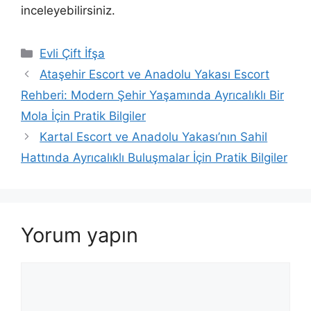
inceleyebilirsiniz.
Kategoriler
Evli Çift İfşa
Ataşehir Escort ve Anadolu Yakası Escort
Rehberi: Modern Şehir Yaşamında Ayrıcalıklı Bir
Mola İçin Pratik Bilgiler
Kartal Escort ve Anadolu Yakası’nın Sahil
Hattında Ayrıcalıklı Buluşmalar İçin Pratik Bilgiler
Yorum yapın
Yorum