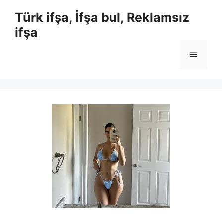
İçeriğe
Türk ifşa, İfşa bul, Reklamsız
atla
ifşa
Menü