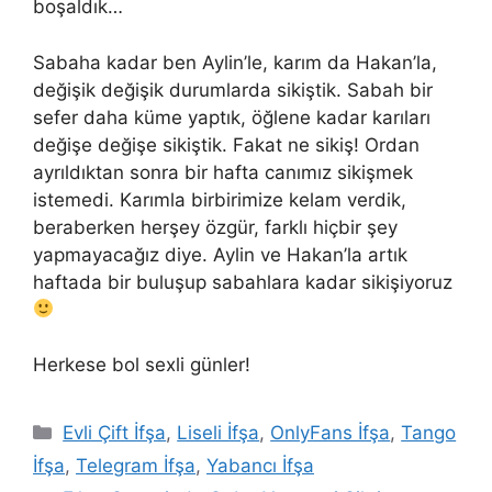
boşaldık…
Sabaha kadar ben Aylin’le, karım da Hakan’la,
değişik değişik durumlarda sikiştik. Sabah bir
sefer daha küme yaptık, öğlene kadar karıları
değişe değişe sikiştik. Fakat ne sikiş! Ordan
ayrıldıktan sonra bir hafta canımız sikişmek
istemedi. Karımla birbirimize kelam verdik,
beraberken herşey özgür, farklı hiçbir şey
yapmayacağız diye. Aylin ve Hakan’la artık
haftada bir buluşup sabahlara kadar sikişiyoruz
Herkese bol sexli günler!
Kategoriler
Evli Çift İfşa
,
Liseli İfşa
,
OnlyFans İfşa
,
Tango
İfşa
,
Telegram İfşa
,
Yabancı İfşa