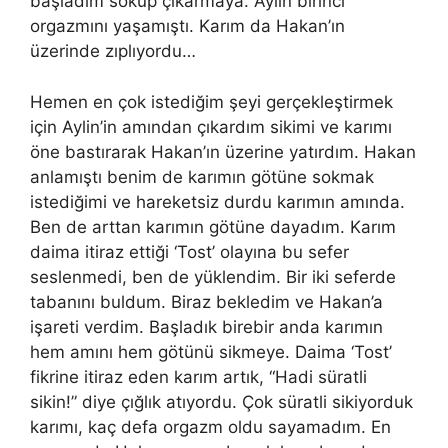
başladım sokup çıkarmaya. Aylin birinci
orgazmını yaş
am
ıştı. Karım da Hakan’ın
üzerinde zıplıyordu…
Hemen en çok istediğim şeyi gerçekleştirmek
için Aylin’in
am
ından çıkardım sikimi ve karımı
öne bastırarak Hakan’ın üzerine yatırdım. Hakan
anlamıştı benim de karımın götüne sokmak
istediğimi ve hareketsiz durdu karımın
am
ında.
Ben de arttan karımın götüne dayadım. Karım
daima itiraz ettiği ‘Tost’ olayına bu sefer
seslenmedi, ben
de yüklendim
. Bir iki seferde
tabanını buldum. Biraz bekledim ve Hakan’a
işareti verdim. Başladık birebir anda karımın
hem
am
ını hem götünü sikmeye. Daima ‘Tost’
fikrine itiraz eden karım artık, “Hadi süratli
sikin!” diye çığlık atıyordu. Çok süratli sikiyorduk
karımı, kaç defa orgazm oldu sayamadım. En