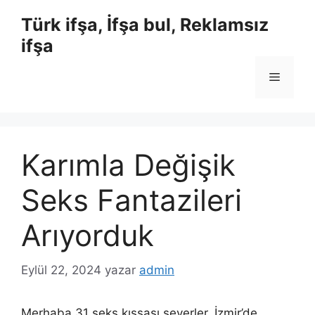
İçeriğe
Türk ifşa, İfşa bul, Reklamsız
atla
ifşa
Menü
Karımla Değişik
Seks Fantazileri
Arıyorduk
Eylül 22, 2024
yazar
admin
Merhaba 31 seks kıssası severler. İ
zmir’de