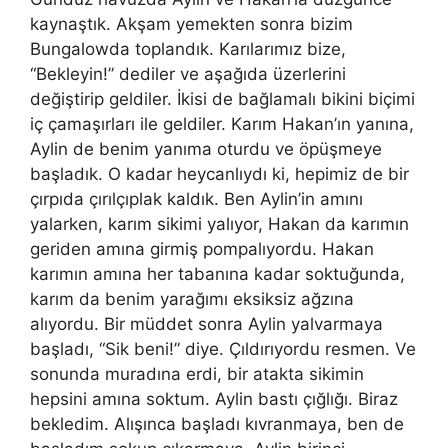
kaynaştık. Akş
am
yemekten sonra bizim
Bungalowda toplandık. Karılarımız bize,
“Bekleyin!” dediler ve aşağıda üzerlerini
değiştirip geldiler. İkisi de bağlamalı bikini biçimi
iç çamaşırları ile geldiler. Karım Hakan’ın yanına,
Aylin de benim yanıma oturdu ve öpüşmeye
başladık. O kadar heycanlıydı
ki
, hepimiz de bir
çırpıda çırılçıplak kaldık. Ben Aylin’in
am
ını
yalarken, karım sikimi yalıyor, Hakan da karımın
geriden amına girmiş pompalıyordu. Hakan
karımın amına her tabanına kadar soktuğunda,
karım da benim yarağımı eksiksiz ağzına
alıyordu. Bir müddet sonra Aylin yalvarmaya
başladı, “Sik beni!” diye. Çıldırıyordu resmen. Ve
sonunda muradına erdi, bir atakta sikimin
hepsini
am
ına soktum. Aylin bastı çığlığı. Biraz
bekledim. Alışınca başladı kıvranmaya, ben de