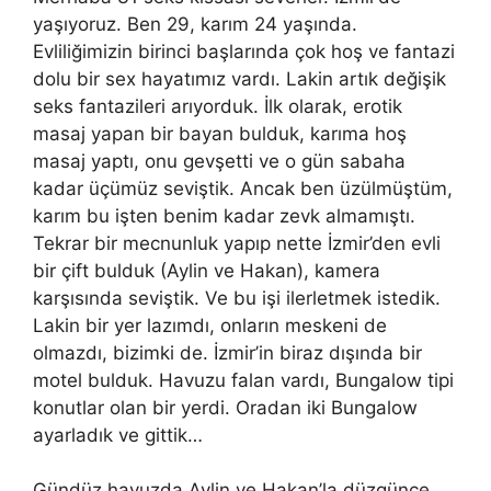
yaşıyoruz. Ben 29, karım 24 yaşında.
Evliliğimizin birinci başlarında çok hoş ve fantazi
dolu bir sex hayatımız vardı. Lakin artık değişik
seks fantazileri arıyorduk. İ
lk
olarak, erotik
masaj yapan bir bayan bulduk, karıma hoş
masaj yaptı, onu gevşetti ve o gün sabaha
kadar üçümüz seviştik. Ancak ben üzülmüştüm,
karım bu işten benim kadar zevk almamıştı.
Tekrar bir mecnunluk yapıp nette İzmir’den evli
bir çift bulduk (Aylin ve Hakan), kamera
karşısında seviştik. Ve bu işi
ilerletmek
istedik.
Lakin bir yer lazımdı, onların meskeni de
olmazdı, bizimki de. İzmir’in biraz dışında bir
motel bulduk. Havuzu falan vardı, Bungalow tipi
konutlar olan bir yerdi. Oradan iki Bungalow
ayarladık ve gittik…
Gündüz havuzda Aylin ve Hakan’la düzgünce