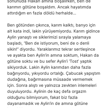
sonunuda Hakan
am
ına boşalırken, ben de
karımın götüne boşaldım. Ancak hayatımda
attırdığım en fazla döldü herhalde…
Ben götünden çıkınca, karım kalktı, banyo için
alt kata indi, lakin yürüyemiyordu. Karım gidince
Aylin yanaştı ve siklerimizi sırayla yalamaya
başladı, “Ben de istiyorum, beni de o denli
sikin!” diyordu. Yaraklarımız tekrar sertleşince
ve ayakta ben Aylin’in
am
ına soktum, Hakan da
götüne soktu ve bu sefer Aylin’i ‘Tost’ yaptık
sikiyorduk. Lakin Aylin karımdan daha fazla
bağırıyordu, yıkıyordu ortalığı. Çabucak yapıştım
dudağına, bağırmasına müsaade
vermemek
için. Sonra alıştı ve yalnızca zevkten inlemeleri
duyuluyordu. Aylinin de kaç defa orgazm
olduğunu bilmiyorum, fakat biz fazla
dayanamadık ve Aylin’in de
am
ına götüne