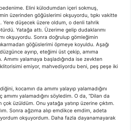
 bedenime. Elini külodumdan içeri sokmuş,
ğimin üzerinden göğüslerimi okşuyordu, tıpkı vakitte
 Yere düşecek üzere oldum, o denli tahrik
türdü. Yatağa attı. Üzerime gelip dudaklarımı
rımı okşuyordu. Sonra doğrulup gömleğimin
çıkarmadan göğüslerimi öpmeye koyuldu. Aşağı
 düzgünce ayırıp, eteğimi üst çekip, amıma
. Amımı yalamaya başladığında ise zevkten
 klitorisimi emiyor, mahvediyordu beni, peş peşe iki
diğini, kocamın da
am
ımı yalayıp yalamadığını
iç
am
ımı yalamadığını söyledim. O da, “Dilan da
n çok üzüldüm. Onu yatağa yatırıp üzerine çıktım.
ım. Sonra ağzıma alıp emdikce emdim, adeta
ıkıyordum okşuyordum. Daha fazla dayanamayarak