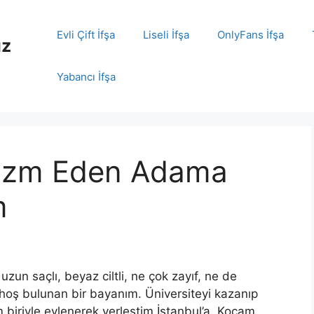
Evli Çift İfşa
Liseli İfşa
OnlyFans İfşa
ız
Yabancı İfşa
gazm Eden Adama
m
zun saçlı, beyaz ciltli, ne çok zayıf, ne de
hoş bulunan bir bayanım. Üniversiteyi kazanıp
 biriyle evlenerek yerleş
tim
İstanbul’a. Kocam