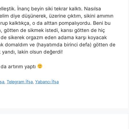
eştik. İnanç beyin siki tekrar kalktı. Nasılsa
lim diye düşünerek, üzerine çıktım, sikini
am
ımın
rup kalktıkça, o da alttan pompalıyordu.
Beni bu
 götten de sikmek istedi, karısı götten de hiç
efa de sikerek orgazm eden
adama
karşı koyacak
k domaldım ve (hayatımda birinci defa) götten
de
k yandı, lakin olsun değerdi!
da artırım yaptı
fşa
,
Telegram İfşa
,
Yabancı İfşa