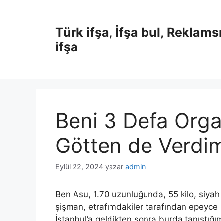
İçeriğe
atla
Türk ifşa, İfşa bul, Reklams
ifşa
Beni 3 Defa Or
Götten de Verdi
Eylül 22, 2024
yazar
admin
Ben Asu, 1.70 uzunluğunda, 55 kilo, siyah u
şişman, etrafımdakiler tarafından epeyce 
İstanbul’a geldikten sonra burda tanıştığım