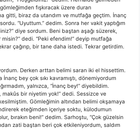
ri, gömleğimden fışkıracak üzere duran
a gitti, biraz da utandım ve mutfağa geçtim. İnanç
 sordu. “Uyuttum.” dedim. Sonra her vakit yaptığım
siniz?” diye sordum. Beni baştan aşağı süzerek,
ir misin?” dedi. “Peki efendim!” deyip mutfağa
ekrar çağırıp, bir tane daha istedi. Tekrar getirdim.
rdum. Derken arttan belimi saran iki el hissettim.
ma İnanç bey çok sıkı kavramıştı, dönemiyordum
ağırmadım, yalnızca, “İnanç bey!” diyebildim.
, makûs bir niyetim yok!” dedi. Sessizce ve
kesilmiş
tim
. Gömleğimin altından belimi okşamaya
 indirerek eteğimden içeriye soktu, külodumun
ur, bırakın beni!” dedim. Sarhoştu, “Çok güzelsin
. Ondan zati baştan beri çok etkileniyordum, saldım