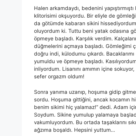
Halen arkamdaydı, bedenini yapıştırmıştı
klitorisimi okşuyordu. Bir eliyle de gömle
da götümde kabaran sikini hissediyordum.
oluyordum
ki
. Tuttu beni yatak odasına gö
öpmeye başladı. Karşılık
verdim
. Kalçala
düğmelerini açmaya başladı. Gömleğimi 
doğ
ru
indi, külodumu çıkardı. Bacaklarımı
yumuldu ve öpmeye başladı. Kasılıyordum
inliyordum. Lisanını
am
ımın içine sokuyor,
sefer orgazm oldum!
Sonra yanıma uzanıp, hoşuma gidip gitme
sordu. Hoşuma gittiğini, ancak kocamın h
benim sikimi hiç yalamaz!” dedi. Adam içi
Soydum. Sikine yumulup yalamaya başlad
vakumluyordum. Bu ortada taşaklarını s
ağzıma boşaldı. Hepsini yuttum…