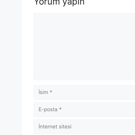
Yorum yapın
Yorum
İsim
E-
posta
İnternet
sitesi