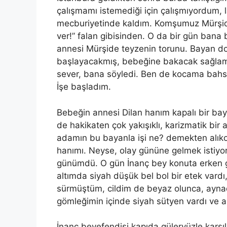
çalışmamı istemediği için çalışmıyordum, 
mecburiyetinde kaldım. Komşumuz Mürşide
ver!” falan gibisinden. O da bir gün bana 
annesi Mürşide teyzenin torunu. Bayan do
başlayacakmış, bebeğ
ine
bakacak sağlam 
sever, bana söyledi.
Ben de kocama bahs
İş
e
başladım.
Bebeğin annesi Dilan
han
ım kapalı bir bay
de hakikaten çok yakışı
kl
ı, karizmatik bir
adamın bu bayanla işi ne?
demekten
alık
hanımı. Neyse, olay gününe gelmek istiyo
günümdü. O gün İnanç bey konuta erken 
altımda siyah düşük bel bol bir etek vardı,
sürmüştüm, cildim de beyaz olunca, ayn
gömleğimin içinde siyah sütyen vardı ve a
İnanç beyefendisi kapıda güleryüzle karş