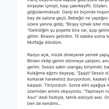
birşeyler içmişti, başı çakırkeyifti. Gözle
göğüslerimdeydi. Garip bir biçimde hoşum
bey de salona geçti, Bebeğin ne yaptığını
üzere yanına gidip, “Birşey içmek ister mi
“Getirdiğim şu poşette bira var, açıp getir
gittim. Birasını
getirdim
. 15 dakika sonra t
Mutfağa döndüm.
Radyo açık, müzik dinleyerek yemek yapıyo
Birden irkilip gerimi dönmeye çalıştım, a
gerimi. Sessiz sakin utangaç biriyimdir, b
Kulağıma ağzını dayayıp, “Şşşşt! Sessiz ol
korkarak hareketsiz duruyordum, kaskatı 
başladı. Titriyordum. Sonra elini aşağıya
üzerinden
am
ımı okşuyordu. “Yapmayın nol
Asu!” dedi fısıltıyla, tahrik ediciydi sesi
ben
de kendimi…