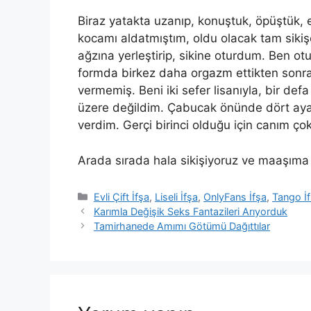
Biraz yatakta uzanıp, konuştuk, öpüştük, ell
kocamı aldatmıştım, oldu olacak tam sikişe
ağzına yerleştirip, sikine oturdum.
Ben otu
formda birkez daha orgazm ettikten sonra,
vermemiş. Beni iki sefer lisanıyla, bir d
üzere değildim. Çabucak önünde dört aya
verdim
. Gerçi birinci olduğu için canım ço
Arada sırada hala sikişiyoruz ve maaşıma 
Kategoriler
Evli Çift İfşa
,
Liseli İfşa
,
OnlyFans İfşa
,
Tango İ
Karımla Değişik Seks Fantazileri Arıyorduk
Tamirhanede Amımı Götümü Dağıttılar