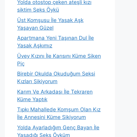
Yolda otostop çeken ateşli kızı
siktim Seks Öykü
Üst Komşusu İle Yasak Aşk
Yaşayan Güzel
Apartmana Yeni Taşınan Dul İle
Yasak Aşkımız
Üvey Kızını İle Karısını Küme Siken
Piç
Birebir Okulda Okuduğum Seksi
Kızları Sikiyorum
Karım Ve Arkadaşı İle Tekraren
Küme Yaptık
Tıpkı Mahallede Komşum Olan Kız
İle Annesini Küme Sikiyorum
Yolda Ayarladığım Genç Bayan İle
Yaşadığı Seks Öyküm