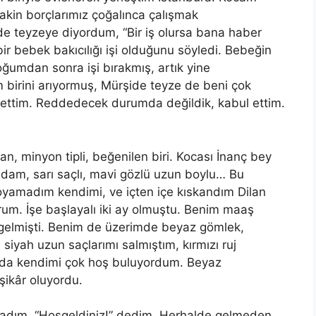
lakin borçlarımız çoğalınca çalışmak
 teyzeye diyordum, “Bir iş olursa bana haber
bir bebek bakıcılığı işi olduğunu söyledi. Bebeğin
ğumdan sonra işi bırakmış, artık yine
birini arıyormuş, Mürşide teyze de beni çok
ettim.
Reddedecek durumda değildik, kabul ettim.
an, minyon tipli, beğenilen biri. Kocası İnanç bey
 adam, sarı saçlı, mavi gözlü uzun boylu… Bu
oyamadım kendimi, ve içten içe kıskandım Dilan
rum. İş
e
başlayalı iki ay olmuştu. Benim maaş
gelmişti. Benim
de üzerimde
beyaz gömlek,
 siyah uzun saçlarımı salmıştım, kırmızı ruj
ada kendimi çok hoş buluyordum. Beyaz
şikâr oluyordu.
ıladım, “Hoşgeldiniz!” dedim. Herhalde gelmeden