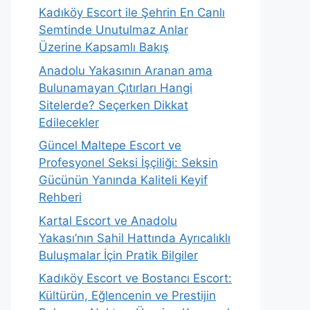
Kadıköy Escort ile Şehrin En Canlı
Semtinde Unutulmaz Anlar
Üzerine Kapsamlı Bakış
Anadolu Yakasının Aranan ama
Bulunamayan Çıtırları Hangi
Sitelerde? Seçerken Dikkat
Edilecekler
Güncel Maltepe Escort ve
Profesyonel Seksi İşçiliği: Seksin
Gücünün Yanında Kaliteli Keyif
Rehberi
Kartal Escort ve Anadolu
Yakası’nın Sahil Hattında Ayrıcalıklı
Buluşmalar İçin Pratik Bilgiler
Kadıköy Escort ve Bostancı Escort:
Kültürün, Eğlencenin ve Prestijin