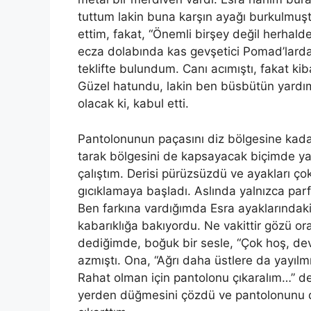
tuttum lakin buna karşın ayağı burkulmuş
ettim, fakat, “Önemli birşey değil herhald
ecza dolabında kas gevşetici Pomad’lar
teklifte bulundum. Canı
ac
ımıştı, fakat ki
Güzel hatundu, lakin ben büsbütün yardı
olacak
ki
, kabul etti.
Pantolonunun paçasını diz bölgesine kadar
tarak bölgesini de kapsayacak biçimde y
çalıştım. Derisi pürüzsüzdü ve ayakları ço
gıcıklamaya başladı. Aslında yalnızca par
Ben farkına vardığımda Esra ayaklarındak
kabarı
kl
ığa bakıyordu. Ne vakittir gözü or
dediğimde, boğuk bir sesle, “Çok hoş, de
azmıştı. Ona, “Ağrı daha üstlere da yayılmı
Rahat olman için pantolonu çıkaralım…” de
yerden düğmesini çözdü ve pantolonunu di