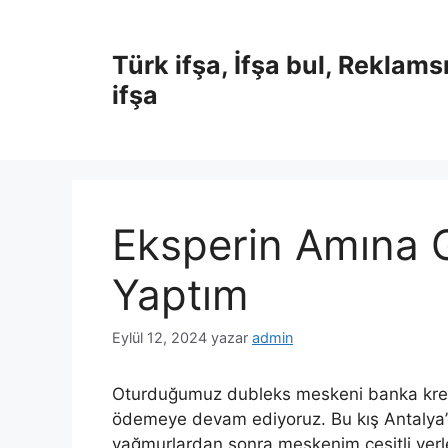
İçeriğe
atla
Türk ifşa, İfşa bul, Reklams
ifşa
Eksperin Amına G
Yaptım
Eylül 12, 2024
yazar
admin
Oturduğumuz dubleks meskeni banka kredisi
ödemeye devam ediyoruz. Bu kış Antalya’d
yağmurlardan sonra meskenim çeşitli yer