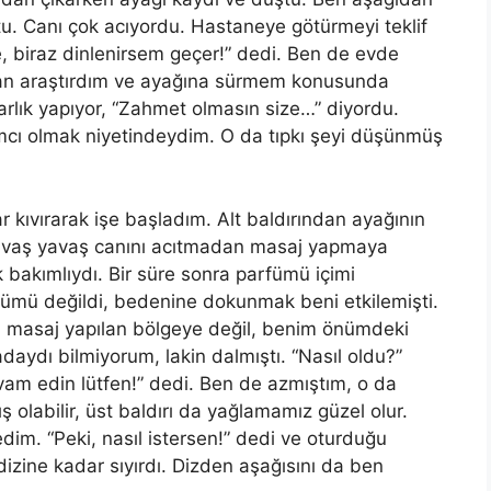
tu. Canı çok
ac
ıyordu. Hastaneye götürmeyi teklif
e, biraz dinlenirsem geçer!” dedi. Ben
de evde
dan araştırdım ve ayağına sürmem konusunda
barlık yapıyor, “Zahmet olmasın size…” diyordu.
mc
ı olmak niyetindeydim. O da tıpkı şeyi düşünmüş
 kıvırarak işe başladım. Alt baldırından ayağının
avaş yavaş canını
ac
ıtmadan masaj yapmaya
k bakımlıydı. Bir süre sonra parfümü içimi
fümü değildi, bedenine dokunmak beni etkilemişti.
i masaj yapılan bölgeye değil, benim önümdeki
adaydı bilmiyorum, lakin dalmıştı. “Nasıl oldu?”
vam edin lütfen!” dedi. Ben de azmıştım, o da
ş olabilir, üst baldırı da yağlamamız güzel olur.
dim. “Peki, nasıl istersen!” dedi ve oturduğu
zine kadar sıyırdı. Dizden aşağısını da ben