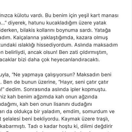
nızca külotu vardı. Bu benim için yeşil kart manası
ım…” diyerek, hatunu kucakladığım üzere yatak
iderken, bilakis kollarını boynuma sardı. Yatağa
dım. Kalçalarına yaklaştığımda, kazara olmuş
tundaki ıslaklığı hissediyordum. Aslında maksadım
 belirliydi, ancak olsun! Ben zati çıldırmıştım,
lacaklar bizi daha çok heyecanlandıracaktı.
uyla, “Ne yapmaya çalışıyorsun? Maksadın beni
 Ben de bunun üzerine, “Hayır, seni çatır çatır
!” dedim. Sonrasında aslında ipler kopmuştu.
rimiz kah benim ağzımda kah onun ağzında
dudağımı, kah ben onun lisanını dudağını
ları da oldukça bir yaladım, emdim, somurdum ve
şelalesi beni bekliyordu. Kaymak üzere traşlı,
kabarmıştı. Tadı o kadar hoştu
ki
, dilimi değdirir