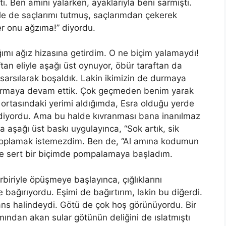
tı. Ben
am
ını yalarken, ayaklarıyla beni sarmıştı.
iyle de saçlarımı tutmuş, saçlarımdan çekerek
Ver onu ağzıma!” diyordu.
mı ağız hizasına getirdim. O ne biçim yalamaydı!
tan eliyle aşağı üst oynuyor, öbür taraftan da
sarsılarak boşaldık. Lakin ikimizin de durmaya
 uyarmaya devam ettik. Çok geçmeden benim yarak
n ortasındaki yerimi aldığımda, Esra olduğu yerde
” diyordu. Ama bu halde kıvranması bana inanılmaz
na aşağı üst baskı uygulayınca, “Sok artık, sik
a toplamak istemezdim. Ben de, “Al
am
ına kodumun
 ve sert bir biçimde pompalamaya başladım.
irbiriyle öpüşmeye başlayınca, çığlıklarını
ğırıyordu. Eşimi de bağırtırım, lakin bu diğerdi.
s halindeydi. Götü de çok hoş görünüyordu. Bir
mından akan sular götünün deliğini de ıslatmıştı