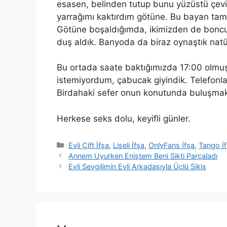
esasen, belinden tutup bunu yüzüstü çev
yarrağımı kaktırdım götüne. Bu bayan tam s
Götüne boşaldığımda, ikimizden de boncuk 
duş aldık. Banyoda da biraz oynaştık natü
Bu ortada saate baktığımızda 17:00 olmu
istemiyordum, çabucak
giyindik
. Telefonla
Birdahaki sefer onun konutunda buluşmak
Herkese seks dolu, keyifli günler.
Kategoriler
Evli Çift İfşa
,
Liseli İfşa
,
OnlyFans İfşa
,
Tango İ
Annem Uyurken Eniştem Beni Sikti Parçaladı
Evli Sevgilimin Evli Arkadaşıyla Üçlü Sikiş