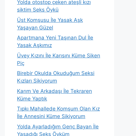
Yolda otostop çeken ateşli kızı
siktim Seks Öykü
Üst Komşusu İle Yasak Aşk
Yaşayan Güzel
Apartmana Yeni Taşınan Dul İle
Yasak Aşkımız
Üvey Kızını İle Karısını Küme Siken
Piç
Birebir Okulda Okuduğum Seksi
Kızları Sikiyorum
Karım Ve Arkadaşı İle Tekraren
Küme Yaptık
Tıpkı Mahallede Komşum Olan Kız
İle Annesini Küme Sikiyorum
Yolda Ayarladığım Genç Bayan İle
Yaşadığı Seks Öyküm