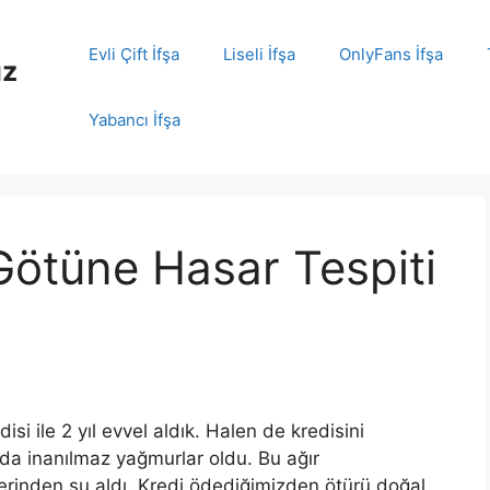
Evli Çift İfşa
Liseli İfşa
OnlyFans İfşa
ız
Yabancı İfşa
ötüne Hasar Tespiti
 ile 2 yıl evvel aldık.
Halen
de kredisini
a inanılmaz yağmurlar oldu. Bu ağır
lerinden
su
aldı. Kredi ödediğimizden ötürü doğal