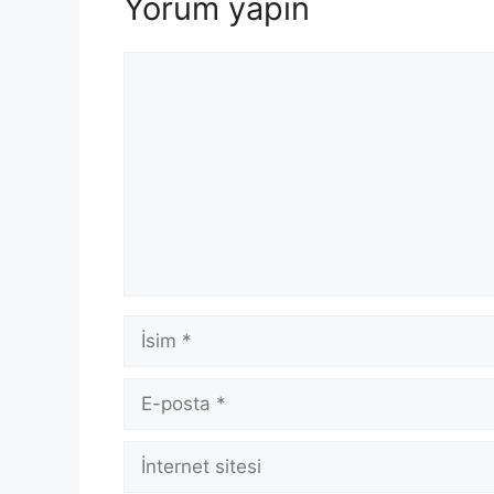
Yorum yapın
Yorum
İsim
E-
posta
İnternet
sitesi