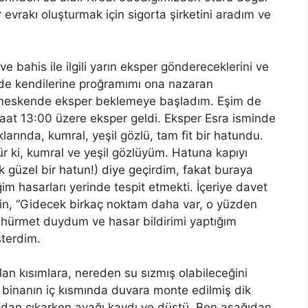
r evrakı oluşturmak için sigorta şirketini aradım ve
ve bahis ile ilgili yarın eksper göndereceklerini ve
de
kendilerine proğramımı ona nazaran
n meskende eksper beklemeye başladım. Eşim de
 Saat 13:00 üzere eksper geldi. Eksper Esra isminde
larında, kumral, yeşil gözlü, tam fit bir hatundu.
ür
ki
, kumral ve yeşil gözlüyüm. Hatuna kapıyı
 güzel bir hatun!) diye geçirdim, fakat buraya
m hasarları yerinde tespit etmekti. İçeriye davet
in, “Gidecek birkaç noktam daha var, o yüzden
 hürmet duydum ve hasar bildirimi yaptığım
sterdim.
an kısımlara, nereden su sızmış olabileceğini
binanın iç kı
sm
ında duvara monte edilmiş dik
dan çıkarken ayağı kaydı ve düştü. Ben aşağıdan