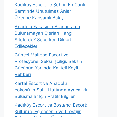
Kadıköy Escort ile Şehrin En Canlı
Semtinde Unutulmaz Anlar
Üzerine Kapsamlı Bakış
Anadolu Yakasının Aranan ama
Bulunamayan Çıtırları Hangi
Sitelerde? Seçerken Dikkat
Edilecekler
Güncel Maltepe Escort ve
Profesyonel Seksi İşçiliği: Seksin
Gücünün Yanında Kaliteli Keyif
Rehberi
Kartal Escort ve Anadolu
Yakası’nın Sahil Hattında Ayrıcalıklı
Buluşmalar İçin Pratik Bilgiler
Kadıköy Escort ve Bostancı Escort:
Kültürün, Eğlencenin ve Prestijin