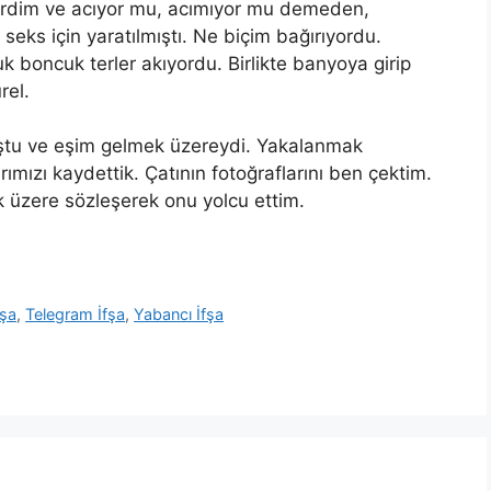
irdim ve
ac
ıyor mu, acımıyor mu demeden,
eks için yaratılmıştı. Ne biçim bağırıyordu.
boncuk terler akıyordu. Birlikte banyoya girip
rel.
ştu ve eşim gelmek üzereydi. Yakalanmak
rımızı kaydettik. Çatının fotoğraflarını
ben
çektim.
 üzere sözleşerek onu yolcu ettim.
fşa
,
Telegram İfşa
,
Yabancı İfşa