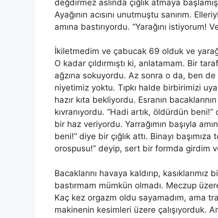
değdirmez aslında çığlık atmaya başlamış
Ayağının
ac
ısını unutmuştu sanırım. Eller
am
ına bastırıyordu. “Yarağını istiyorum! 
İ
kiletmedim
ve çabucak 69 olduk ve yarağı
O kadar çıldırmıştı
ki
, anlatamam. Bir taraf
ağzına sokuyordu. Az sonra o da, ben
de
niyetimiz yoktu. Tıpkı halde birbirimizi
hazır kıta bekliyordu. Esranın bacaklarını
kıvranıyordu. “Hadi artık, öldürdün beni!
bir haz veriyordu. Yarrağımın başıyla
am
ı
beni!” diye bir çığlık attı. Binayı başımız
orospusu!” deyip, sert bir formda girdim
Bacaklarını havaya kaldırıp, kasıklarımız b
bastırmam mümkün olmadı. Meczup üzere ba
Kaç kez orgazm oldu sayamadım, ama tran
makinenin kesimleri üzere çalışıyorduk. A