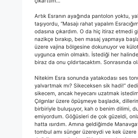
çıkarttım…
Artık Esranın ayağında pantolon yoktu, yal
taşıyordu, “Masajı rahat yapalım Esracığ
odasına çıkardım. O da hiç itiraz etmedi g
nazikçe bırakıp, ben masaj yapmaya başla
üzere vajina bölgesine dokunuyor ve külo
uygunca emin olmaktı. İstediği her halinden
biraz da onu çıldırtacaktım. Sonrasında o
Nitekim Esra sonunda yatakodası ses ton
yalvartmak mı? Sikeceksen sik hadi!” dedi.
sikecem, ancak heyecanı uzatmak istedim
Çılgınlar üzere öpüşmeye başladık, dille
birbiriyle buluşuyor, kah o benim dilimi, 
emiyordum. Göğüsleri de çok güzeldi, on
hatta ısırdım. Amına geldiğimde Manavgat 
tombul amı sünger üzereydi ve kek üzere 