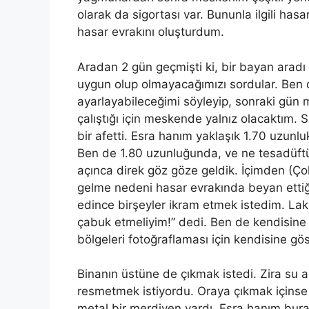
olarak da sigortası var. Bununla ilgili hasa
hasar evrakını oluşturdum.
Aradan 2 gün geçmişti
ki
, bir bayan aradı 
uygun olup olmayacağımızı sordular. Ben
ayarlayabileceğimi söyleyip, sonraki gü
çalıştığı için meskende yalnız olacaktım.
bir afetti. Esra
han
ım yaklaşık 1.70 uzunluk
Ben de 1.80 uzunluğunda, ve ne tesadüft
açınca direk göz göze geldik. İ
çimden
(Çok
gelme nedeni hasar evrakında beyan ettiği
edince birşeyler ikram
etmek
istedim. Lak
çabuk etmeliyim!” dedi. Ben de kendisine
bölgeleri fotoğraflaması için kendisine gö
Binanın üstüne de çıkmak istedi. Zira
su
al
resmetmek istiyordu. Oraya çıkmak içinse 
metal bir merdiven vardı. Esra
han
ım bura