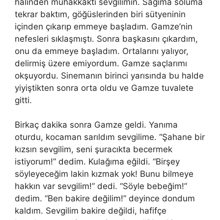
halinden muhakkaktı sevgilimin. Sağıma soluma
tekrar baktım, göğüslerinden biri sütyeninin
içinden çıkarıp emmeye başladım. Gamze’nin
nefesleri sıklaşmıştı. Sonra başkasını çıkardım,
onu da emmeye başladım. Ortalarını yalıyor,
delirmiş üzere emiyordum. Gamze saçlarımı
okşuyordu. Sinemanın birinci yarısında bu halde
yiyiştikten sonra orta oldu ve Gamze tuvalete
gitti.
Birkaç dakika sonra Gamze geldi. Yanıma
oturdu, kocaman sarıldım sevgilime. “Şahane bir
kızsın sevgilim, seni şuracıkta becermek
istiyorum!” dedim. Kulağıma eğildi. “Birşey
söyleyeceğim lakin kızmak yok! Bunu bilmeye
hakkın var sevgilim!” dedi. “Söyle bebeğim!”
dedim. “Ben bakire değilim!” deyince dondum
kaldım. Sevgilim bakire değildi, hafifçe