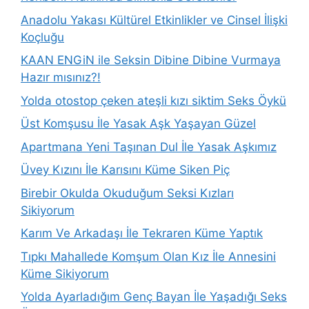
Anadolu Yakası Kültürel Etkinlikler ve Cinsel İlişki
Koçluğu
KAAN ENGiN ile Seksin Dibine Dibine Vurmaya
Hazır mısınız?!
Yolda otostop çeken ateşli kızı siktim Seks Öykü
Üst Komşusu İle Yasak Aşk Yaşayan Güzel
Apartmana Yeni Taşınan Dul İle Yasak Aşkımız
Üvey Kızını İle Karısını Küme Siken Piç
Birebir Okulda Okuduğum Seksi Kızları
Sikiyorum
Karım Ve Arkadaşı İle Tekraren Küme Yaptık
Tıpkı Mahallede Komşum Olan Kız İle Annesini
Küme Sikiyorum
Yolda Ayarladığım Genç Bayan İle Yaşadığı Seks