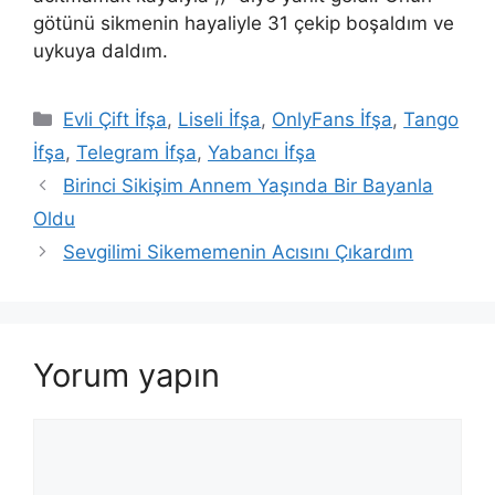
götünü sikmenin hayaliyle 31 çekip boşaldım ve
uykuya daldım.
Kategoriler
Evli Çift İfşa
,
Liseli İfşa
,
OnlyFans İfşa
,
Tango
İfşa
,
Telegram İfşa
,
Yabancı İfşa
Birinci Sikişim Annem Yaşında Bir Bayanla
Oldu
Sevgilimi Sikememenin Acısını Çıkardım
Yorum yapın
Yorum