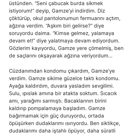
üstünden. “Seni çabucak burda sikmek
istiyorum!
“
deyip, Gamze’yi indirdim. Diz
çöktürüp, okul pantolonumun fermuarını açtım,
ağzına verdim. “Aşkım biri gelirse?” diye
soruyordu daima. “Kimse gelmez, yalamaya
devam et!” diye yalatmaya devam ediyordum.
Gözlerim
kay
ıyordu, Gamze yere çömelmiş, ben
de saçlarını okşayarak ağzına veriyordum…
Cüzdanımdan kondomu çıkardım, Gamze’ye
verdim. Gamze sikime güzelce taktı kondomu.
Ayağa kaldırdım, duvara yasladım sevgilimi.
Sulu, ıpıslak
am
ına bir atakta soktum. Sıcacık
am
ı, yarağımı sarmıştı. Bacaklarının birini
kaldırıp pompalamaya başladım. Gamze
bağırmamak için güç duruyordu, ortada
öpüşürken dudaklarımı ısırıyordu. Ben siktikçe,
dudaklarımı daha iştahlı öpüyor, daha süratli