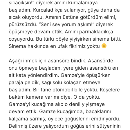
sıcacıksın!” diyerek
am
ını kurcalamaya
başladım. Kurcaladıkça sulanıyor, güya daha da
sıcak oluyordu. Amının üstüne götürdüm elimi,
pürüzsüzdü. “Seni seviyorum aşkım!” diyerek
öpüşmeye devam ettik. Amını parmakladıkça
coşuyordu. Bu türlü böyle yiyişirken sinema bitti.
Sinema hakkında en ufak fikrimiz yoktu
Aşağı
inmek
için asansöre bindik. Asansörde
onu öpmeye başladım, yere giden asansörü en
alt kata yönlendirdim. Gamze’yle öpüşürken
garaja geldik, sağı solu kolaçan etmeye
başladım. Bir tane otomobil bile yoktu. Köşelere
baktım kamera var mı diye. O da yoktu.
Gamze’yi kucağıma alıp o denli yiyişmeye
devam ettik. Gamze kucağımda, bacaklarını
kalçama sarmış, öylece göğüslerini emdiriyordu.
Delirmiş üzere yalıyordum göğüslerini sütyeninin