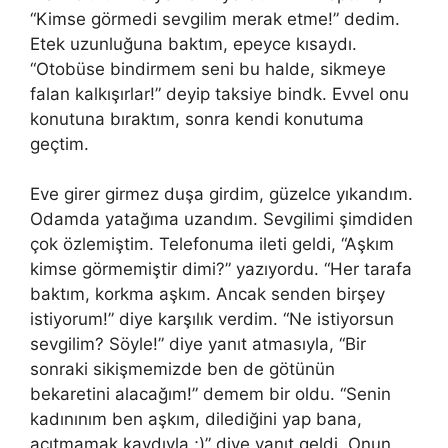
“Kimse görmedi sevgilim merak etme!” dedim.
Etek uzunluğuna baktım, epeyce kısaydı.
“Otobüse bindirmem seni bu halde, sikmeye
falan kalkışırlar!” deyip taksiye bindk. Evvel onu
konutuna bıraktım, sonra kendi konutuma
geçtim.
Eve girer girmez duşa
girdim
, güzelce yıkandım.
Odamda yatağıma uzandım. Sevgilimi şimdiden
çok özlemiş
tim
. Telefonuma ileti geldi, “Aşkım
kimse görmemiş
tir
dimi?” yazıyordu. “Her tarafa
baktım, korkma aşkım. Ancak senden birşey
istiyorum!” diye karşılık verdim. “Ne istiyorsun
sevgilim? Söyle!” diye yanıt atmasıyla,
“
Bir
sonraki sikişmemizde ben de götünün
bekaretini alacağım!” demem bir oldu. “Senin
kadınınım
ben
aşkım, dilediğini yap bana,
acıtmamak kaydıyla ;)” diye yanıt geldi. Onun