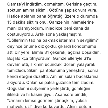
Gamze’yi indirdim, domalttım. Gerisine geçtim,
soktum
am
ına sikimi. Götüne şaplak vura vura,
Hatice ablanın bana öğrettiği üzere o durumda
15 dakika siktim onu. Gamze’nin inlemelerine
mani olamıyordum. İnledikçe beni daha da
coşturuyordu. Artık sona yaklaşmıştım.
“Döllerimin tadına bakmak ister misin sevgilim?”
deyince önüme diz çöktü, çıkardı kondomumu
attı bir yere. Elimle 31 çekerek, ağzına boşaldım.
Boşaldıkça titriyordum. Gamze elleriyle 31’e
devam etti, sikimin ucundaki dölleri yalayarak
temizledi. Sikimi pantolonuma yerleştirdi, sonra
kendi eteğini düzeltti. Amının suları bacaklarına
akıyordu. Onları selpakla güzelce temizledim.
Göğüslerini sütyenine yerleştirdi, gömleğini
ilikledi ve hırkasını giydi. Asansöre bindik,
“Umarım kimse görmemiş
tir
aşkım, yoksa
mahvoluruz!” diye korkuyordu. Alnını öptüm,