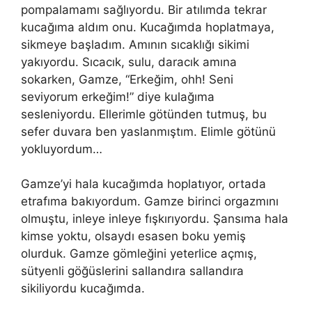
pompalamamı sağlıyordu. Bir atılımda tekrar
kucağıma aldım onu. Kucağımda hoplatmaya,
sikmeye başladım. Amının sıcaklığı sikimi
yakıyordu. Sıcacık, sulu, daracık
am
ına
sokarken, Gamze, “Erkeğim, ohh! Seni
seviyorum erkeğim!” diye kulağıma
sesleniyordu. Ellerimle götünden tutmuş, bu
sefer duvara
ben
yaslanmıştım. Elimle götünü
yokluyordum…
Gamze’yi hala kucağımda hoplatıyor, ortada
etrafıma bakıyordum. Gamze birinci orgazmını
olmuştu, inleye inleye fışkırıyordu. Ş
ans
ıma hala
kimse yoktu, olsaydı esasen boku yemiş
olurduk. Gamze gömleğini yeterlice açmış,
sütyenli göğüslerini sallandıra sallandıra
sikiliyordu kucağımda.