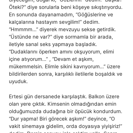
Öteki?” diye sorularla beni köşeye sıkıştırıyordu.
En sonunda dayanamadım, “Göğüslerine ve
kalçalarına hastayım sevgilim!” dedim.
“Hmmmm…” diyerek mevzuyu sekse getirdik.
“Üstünde ne var?” diye sormamla bir arada,
iletiyle sanal seks yapmaya başladık.
“Dudaklarını öperken
am
ını okşuyorum, elimi
içine atıyorum…” , “Devam et aşkım,
mükemmelsin. Elimle sikini kavrıyorum…” üzere
bildirilerden sonra, karşılı
kl
ı iletilerle boşaldık ve
uyuduk.
Ertesi gün dersanede karşılaştık. Balkon üzere
olan yere çıktık. Kimsenin olmadığından emin
olduğumuzda dudağına bir öpücük kondurdum.
“Dur yapma! Biri görecek aşkım!” deyince,
“
O
vakit sinemaya gidelim, orda doyasıya yiyişiriz!”