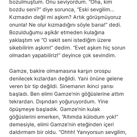
bozulmuştum. Onu seviyordum. “Oha,
kim
bozdu seni?” diye sorunca, “Eski sevgilim…
Kızmadın değil mi aşkım?
Art
ık görüşmüyoruz
onunla! Ne olur kızmadığını söyle bana!” dedi.
Bozulduğumu aşikâr etmeden kulağına
yaklaştım ve “O vakit seni istediğim üzere
sikebilirim aşkım!” dedim. “Evet aşkım hiç sorun
olmadan yapabiliriz!” deyince çok sevindim.
Gamze, bakire olmamasına karşın orospu
denilecek kızlardan değildi. Yani önüne gelene
veren bir tip değildi. Sinemanın ikinci yarısı
başladı. Ben elimi Gamze’nin göğüslerine attım
tekrardan. Dışından yoğuruyordum.
Yine
öpüşmeye başladık. Gamze’nin kulak
göğüslerini emerken, “Altımda külodum yok!
“
demesiyle, elimi Gamze’nin eteğinden içeri
daldırmam bir oldu. “Ohhh! Yanıyorsun sevgilim,