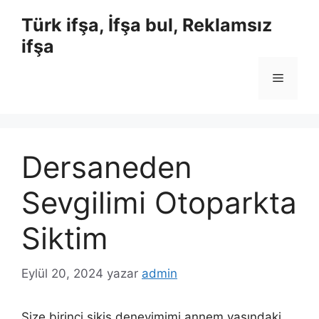
İçeriğe
Türk ifşa, İfşa bul, Reklamsız
atla
ifşa
Menü
Dersaneden
Sevgilimi Otoparkta
Siktim
Eylül 20, 2024
yazar
admin
Size birinci sikiş deneyimimi annem yaşındaki