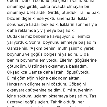
dedim. Dersin sonunu iple çektim valla. Sonra
sinemaya girdik, çokta revaçta olmayan bir
sinemaya bilet aldık. Girdik, oturduk. Talihe bak,
bizden diğer kimse yoktu sinemada. Işıklar
sönünceye kadar bekledik. Işıkların sönmesiyle
daha reklamda yiyişmeye başladık.
Dudaklarımız birbirine kavuşuyor, dillerimizi
yalıyorduk. Sonra, boynunu emmeye başladım
Gamze’nin. “Aşkım benim, müthişsin!” diyerek
boynunu ve göğüs bölgesini yaladım. O da
benim boynumu emiyordu. Ellerimi göğüslerine
götürdüm. Üstünden okşamaya başladım.
Okşadıkça Gamze daha iştahlı öpüşüyordu.
Elimi gömleğinin içine daldırdım alttan.
Hırkasının düğmelerini çözdüm. Göbeğini
okşayarak sütyenine geldim. Elimi sütyeninin
içine soktum, uçlarını okşamaya başladım. Taş
üzereydi göğüs uçları. Tahrik olduğu her