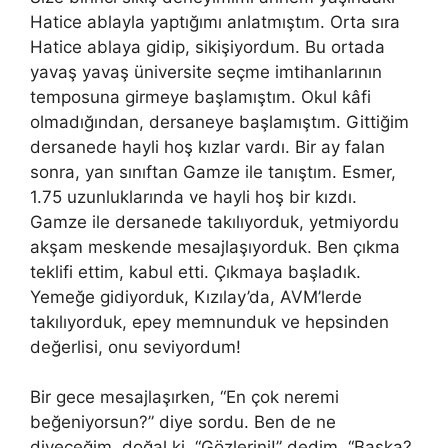
Hatice ablayla yaptığımı anlatmıştım. Orta sıra
Hatice ablaya gidip, sikişiyordum. Bu ortada
yavaş yavaş üniversite seçme imtihanlarının
temposuna girmeye başlamıştım. Okul kâfi
olmadığından, dersaneye başlamıştım. Gittiğim
dersanede hayli hoş kızlar vardı. Bir ay falan
sonra, yan sınıftan Gamze ile tanıştım. Esmer,
1.75 uzunluklarında ve hayli hoş bir kızdı.
Gamze ile dersanede takılıyorduk, yetmiyordu
akş
am
meskende mesajlaşıyorduk. Ben çı
kma
teklifi ettim, kabul etti. Çıkmaya başladık.
Yemeğe gidiyorduk, Kızılay’da, AVM’lerde
takılıyorduk, epey memnunduk ve hepsinden
değerlisi, onu seviyordum!
Bir gece mesajlaşırken, “En çok neremi
beğeniyorsun?” diye sordu. Ben de ne
diyeceğim, doğal ki, “Gözlerini!” dedim. “Başka?