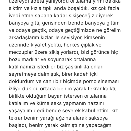
üzereydi adeta yanıyordu ortalama yirmi dakika
siktim ve kızla tıpkı anda boşaldık, kız çok fazla
ivedi etme sabaha kadar sikişeceğiz diyerek
banyoya gitti, gerisinden bende banyoya gittim
ve odaya geçtik, odaya geçtiğimizde ne görelim
arkadaşlarım kızlar ile sevişiyor, kimsenin
üzerinde kıyafet yoktu, herkes çıplak ve
meczuplar üzere sikişiyorlardı, bizi görünce hiç
bozulmadılar ve soyunarak ortalarına
katılmamızı istediler biz şaşkınlıkla onları
seyretmeye dalmıştık, birer kadeh içki
doldurdum ve canlı bir biçimde porno sineması
izliyorduk bu ortada benim yarak tekrar kalktı,
birlikte olduğum bayan istersen ortalarına
katılalım ve küme seks yapmanın hazzını
yaşayalım dedi bende severek kabul ettim, kız
tekrar benim yarağı ağzına alarak saksoya
başladı, benim yarak kalmıştı ne yapacağımı