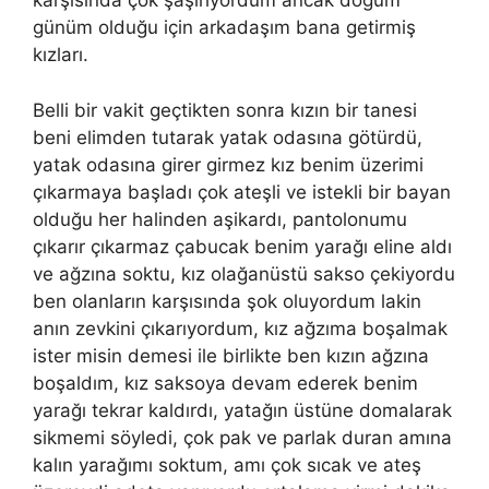
karşısında çok şaşırıyordum ancak doğum
günüm olduğu için arkadaşım bana getirmiş
kızları.
Belli bir vakit geçtikten sonra kızın bir tanesi
beni elimden tutarak yatak odasına götürdü,
yatak odasına girer girmez kız benim üzerimi
çıkarmaya başladı çok ateşli ve istekli bir bayan
olduğu her halinden aşikardı, pantolonumu
çıkarır çıkarmaz çabucak benim yarağı eline aldı
ve ağzına soktu, kız olağanüstü sakso çekiyordu
ben olanların karşısında şok oluyordum lakin
anın zevkini çıkarıyordum, kız ağzıma boşalmak
ister misin demesi ile birlikte ben kızın ağzına
boşaldım, kız saksoya devam ederek benim
yarağı tekrar kaldırdı, yatağın üstüne domalarak
sikmemi söyledi, çok pak ve parlak duran amına
kalın yarağımı soktum, amı çok sıcak ve ateş