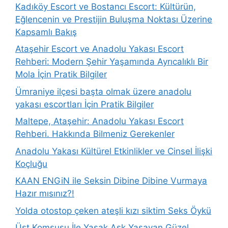
Kadıköy Escort ve Bostancı Escort: Kültürün,
Eğlencenin ve Prestijin Buluşma Noktası Üzerine
Kapsamlı Bakış
Ataşehir Escort ve Anadolu Yakası Escort
Rehberi: Modern Şehir Yaşamında Ayrıcalıklı Bir
Mola İçin Pratik Bilgiler
Ümraniye ilçesi başta olmak üzere anadolu
yakası escortları İçin Pratik Bilgiler
Maltepe, Ataşehir: Anadolu Yakası Escort
Rehberi. Hakkında Bilmeniz Gerekenler
Anadolu Yakası Kültürel Etkinlikler ve Cinsel İlişki
Koçluğu
KAAN ENGiN ile Seksin Dibine Dibine Vurmaya
Hazır mısınız?!
Yolda otostop çeken ateşli kızı siktim Seks Öykü
Üst Komşusu İle Yasak Aşk Yaşayan Güzel