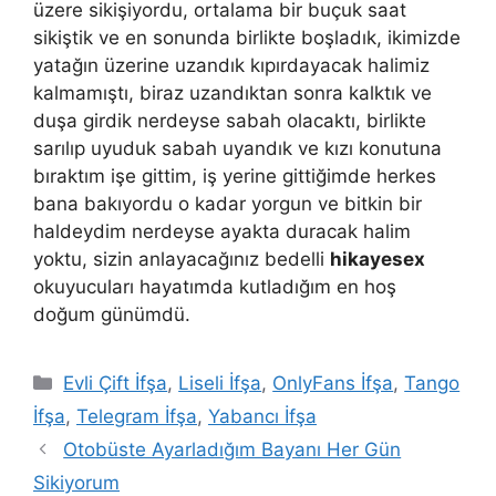
üzere sikişiyordu, ortalama bir buçuk saat
sikiştik ve en sonunda birlikte boşladık, ikimizde
yatağın üzerine uzandık kıpırdayacak halimiz
kalmamıştı, biraz uzandıktan sonra kalktık ve
duşa girdik nerdeyse sabah olacaktı, birlikte
sarılıp uyuduk sabah uyandık ve kızı konutuna
bıraktım işe gittim, iş yerine gittiğimde herkes
bana bakıyordu o kadar yorgun ve bitkin bir
haldeydim nerdeyse ayakta duracak halim
yoktu, sizin anlayacağınız bedelli
hikayesex
okuyucuları hayatımda kutladığım en hoş
doğum günümdü.
Kategoriler
Evli Çift İfşa
,
Liseli İfşa
,
OnlyFans İfşa
,
Tango
İfşa
,
Telegram İfşa
,
Yabancı İfşa
Otobüste Ayarladığım Bayanı Her Gün
Sikiyorum