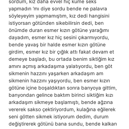
sordum, kız daha evvel hiç küme seks
yapmadın ‘mı diye sordu bende ne palavra
söyleyeyim yapmamıştım, kız dedi hangisini
istiyorsan götünden sikebilirsin dedi, ben
önümde duran esmer kızın götüne yarağımı
dayadım, esmer kız hiç sesini çıkarmıyordu,
bende yavaş bir halde esmer kızın götüne
girdim, esmer kız bir çığlık attı fakat devam et
demeye başladı, bu ortada benim siktiğim kız
amını açmış arkadaşıma yalatıyordu, ben göt
sikmenin hazzını yaşarken arkadaşım am
sikmenin hazzını yaşıyordu, ben esmer kızın
götüne içine boşaldıktan sonra banyoya gittim,
banyondan gelince baktım birinci siktiğim kızı
arkadaşım sikmeye başlamıştı, bende ağzına
vererek sakso çektiriyordum, kulağına eğilerek
seni götten sikmek istiyorum dedim, durum
değiştirerek götünü bana sundu, bende kalkan