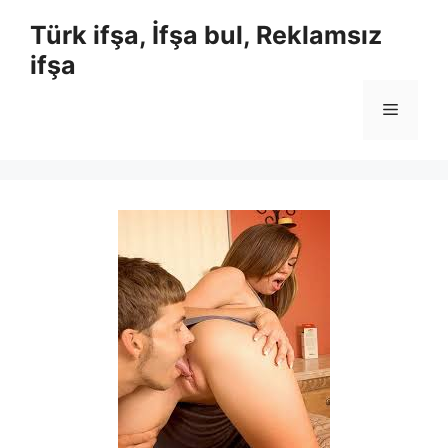
İçeriğe
Türk ifşa, İfşa bul, Reklamsız
atla
ifşa
Menü