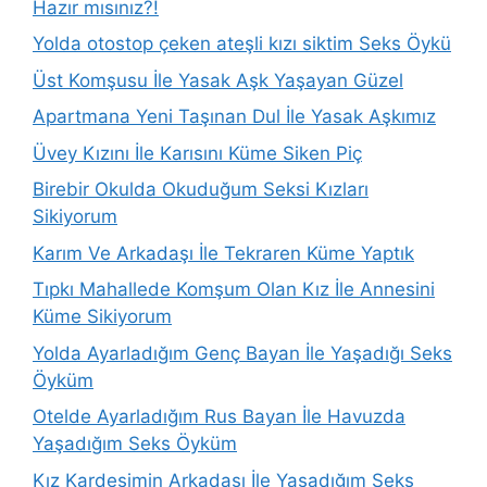
Hazır mısınız?!
Yolda otostop çeken ateşli kızı siktim Seks Öykü
Üst Komşusu İle Yasak Aşk Yaşayan Güzel
Apartmana Yeni Taşınan Dul İle Yasak Aşkımız
Üvey Kızını İle Karısını Küme Siken Piç
Birebir Okulda Okuduğum Seksi Kızları
Sikiyorum
Karım Ve Arkadaşı İle Tekraren Küme Yaptık
Tıpkı Mahallede Komşum Olan Kız İle Annesini
Küme Sikiyorum
Yolda Ayarladığım Genç Bayan İle Yaşadığı Seks
Öyküm
Otelde Ayarladığım Rus Bayan İle Havuzda
Yaşadığım Seks Öyküm
Kız Kardeşimin Arkadaşı İle Yaşadığım Seks