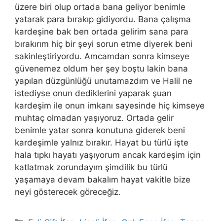
üzere biri olup ortada bana geliyor benimle
yatarak para bırakıp gidiyordu. Bana çalışma
kardeşine bak ben ortada gelirim sana para
bırakırım hiç bir şeyi sorun etme diyerek beni
sakinleştiriyordu. Amcamdan sonra kimseye
güvenemez oldum her şey boştu lakin bana
yapılan düzgünlüğü unutamazdım ve Halil ne
istediyse onun dediklerini yaparak şuan
kardeşim ile onun imkanı sayesinde hiç kimseye
muhtaç olmadan yaşıyoruz. Ortada gelir
benimle yatar sonra konutuna giderek beni
kardeşimle yalnız bırakır. Hayat bu türlü işte
hala tıpkı hayatı yaşıyorum ancak kardeşim için
katlatmak zorundayım şimdilik bu türlü
yaşamaya devam bakalım hayat vakitle bize
neyi gösterecek göreceğiz.
Kategoriler