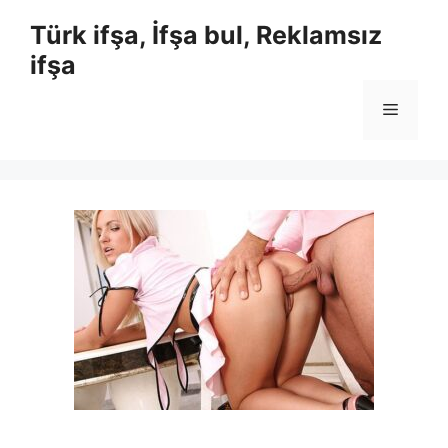
İçeriğe
Türk ifşa, İfşa bul, Reklamsız
atla
ifşa
Menü