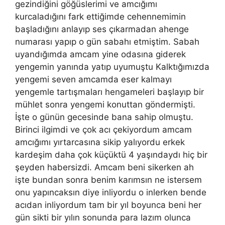
gezindiğini göğüslerimi ve amcığımı
kurcaladığını fark ettiğimde cehennemimin
başladığını anlayıp ses çıkarmadan ahenge
numarası yapıp o gün sabahı etmiştim. Sabah
uyandığımda amcam yine odasına giderek
yengemin yanında yatıp uyumuştu Kalktığımızda
yengemi seven amcamda eser kalmayı
yengemle tartışmaları hengameleri başlayıp bir
mühlet sonra yengemi konuttan göndermişti.
İşte o günün gecesinde bana sahip olmuştu.
Birinci ilgimdi ve çok acı çekiyordum amcam
amcığımı yırtarcasına sikip yalıyordu erkek
kardeşim daha çok küçüktü 4 yaşındaydı hiç bir
şeyden habersizdi. Amcam beni sikerken ah
işte bundan sonra benim karımsın ne istersem
onu yapıncaksın diye inliyordu o inlerken bende
acıdan inliyordum tam bir yıl boyunca beni her
gün sikti bir yılın sonunda para lazım olunca