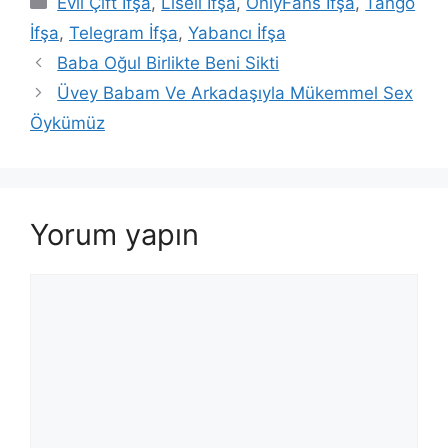
Evli Çift İfşa
,
Liseli İfşa
,
OnlyFans İfşa
,
Tango
İfşa
,
Telegram İfşa
,
Yabancı İfşa
Baba Oğul Birlikte Beni Sikti
Üvey Babam Ve Arkadaşıyla Mükemmel Sex
Öykümüz
Yorum yapın
Yorum